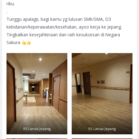
ribu.
.
Tunggu apalagii, bagi kamu yg lulusan SMK/SMA, D3
kebidanan/keperawatan/kesehatan, ayoo kerja ke Jepang.
Tingkatkan kesejahteraan dan raih kesuksesan di Negara
Sakura
RS Lansia Jepang
RS Lansia Jepang