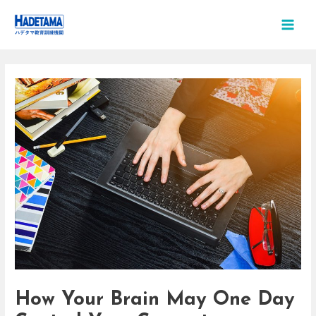
Skip
Post
MAIN
to
navigation
MEN
content
How Your Brain May One Day