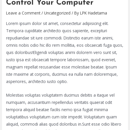
Control Your Computer
Leave a Comment
/
Uncategorized
/ By
LPK Hadetama
Lorem ipsum dolor sit amet, consectetur adipisicing elit.
Tempora cupiditate architecto quos sapiente, excepturi
repudiandae sit iure commodi. Distinctio earum iste animi,
omnis nobis odio hic illo rem mollitia, eos obcaecati fuga quos,
quis doloribus!Eligendi voluptas animi dolorem vero sunt sit,
iusto ipsa est obcaecati tempore laboriosam, quod eveniet,
magnam repellat recusandae esse molestiae beatae. Ipsum
iste maxime at corporis, ducimus ea nulla nam doloremque,
asperiores, architecto iusto optio.
Molestias voluptas voluptatem ducimus debitis a itaque vel
numquam, accusantium repellendus veritatis quaerat odit
tempora aliquid beatae facilis nemo ipsa fugiat minima
voluptatibus voluptatum cum iste impedit. Voluptatum quam
aliquid, commodi alias quod doloribus in.Sunt esse odio libero