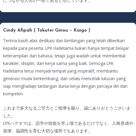
につながる人生の一部であると信じています。
Cindy Afipah ( Tokutei Ginou – Kaigo )
Terima kasih atas dedikasi dan bimbingan yang telah diberikan
kepada para peserta. LPK Hadetama bukan hanya tempat belajar
keterampilan dan bahasa, tetapi juga wadah untuk membentuk
karakter, disiplin, dan kerja sama yang baik. Semoga LPK
Hadetama terus menjadi tempat yang inspiratif, membantu
generasi muda berkembang, dan selalu mencetak lulusan yang
siap menghadapi tantangan dunia kerja dengan percaya diri dan
kompeten.
これまで多大なるご尽力とご指導を賜り、誠にありがとうございま
した。
LPKハデタマは、語学や技能を学ぶ場であるだけでなく、人格形成や
規律、協調性を育む大切な場所でもあります。