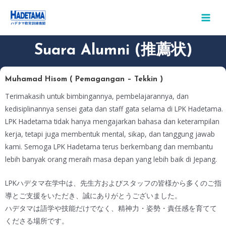
Skip
MAIN
to
MEN
content
Suara Alumni (推薦状)
Muhamad Hisom ( Pemagangan – Tekkin )
Terimakasih untuk bimbingannya, pembelajarannya, dan
kedisiplinannya sensei gata dan staff gata selama di LPK Hadetama.
LPK Hadetama tidak hanya mengajarkan bahasa dan keterampilan
kerja, tetapi juga membentuk mental, sikap, dan tanggung jawab
kami. Semoga LPK Hadetama terus berkembang dan membantu
lebih banyak orang meraih masa depan yang lebih baik di Jepang.
LPKハデタマ在学中は、先生方およびスタッフの皆様から多くのご指
導とご支援をいただき、誠にありがとうございました。
ハデタマは語学や技能だけでなく、精神力・姿勢・責任感を育てて
くださる場所です。