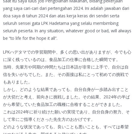
saat itu saya lulus job Pengolahan Makanan, bidang pekerjaan
yang saya cari-cari dari pertengahan 2024. Ini adalah jawaban dari
doa saya di tahun 2024 dan atas kerja keras diri sendiri serta
seluruh sensei gata LPK Hadetama yang selalu membimbing
seluruh peserta. In any situation, whatever good or bad, will always
be “to life for the hope it all”.
LPKハデタマでの学習期間中、多くの思い出がありますが、今でも心
に深く残っているのは、食品加工の仕事に合格した瞬間です。
当時、先輩方や同期の仲間たちは日本語が非常に上手で、自分は自
信を失いがちでした。また、その面接は私にとって初めての挑戦で
もありました。
しかし、どのような結果であっても、自分自身が一歩踏み出すこと
が大切だと考え、前向きに挑戦しました。その結果、2024年の半ば
から希望していた食品加工の職種に合格することができました。
これは2024年に祈り続けた願いの実現であり、自分自身の努力、そ
して常にご指導くださった先生方のおかげです。
どのような状況であっても、良いことも悪いことも、すべては希望